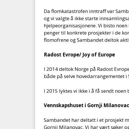
Da flomkatastrofen inntraff var Samb
og vi valgte å ikke starte innsamlin
hjelpeorganisasjonene. Vi bisto noen
penger til konkrete prosjekter i de k
flomofrene og Sambandet deltok aktivt
Radost Evrope/ Joy of Europe
I 2014 deltok Norge på Radost Evrop
både på selve hovedarrangementet i S
I 2015 lyktes vi ikke i å få sendt noe
Vennskapshuset i Gornji Milanova
Sambandet har deltatt i et prosjekt 
Gornji Milanovac. Vi har vært søker og