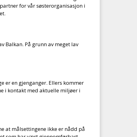
artner for vår søsterorganisasjon i
et.
 av Balkan. På grunn av meget lav
rge er en gjenganger. Ellers kommer
e i kontakt med aktuelle miljøer i
ne at målsettingene ikke er nådd på
n det som har vært gjennomførbart.