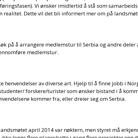
øringsfasen). Vi ønsker imidlertid å stå som samarbeidsp
 realitet. Dette vil det bli informert mer om på landsmøt
orsøk på å arrangere medlemstur til Serbia og andre deler
gjennomføre medlemstur.
henvendelser av diverse art. Hjelp til å finne jobb i No
a studenter/ forskere/turister som ønsker bistand i å komm
envendelsene kommer fra, eller dreier seg om Serbia.
andsmøtet april 2014 var nøktern, men styret må erkjen
 ikke legge flere planer/sette i gang flere prosjekter en