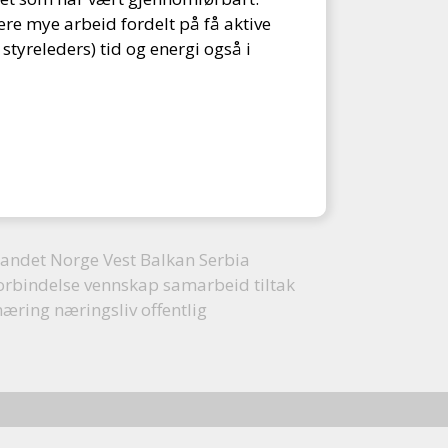
re mye arbeid fordelt på få aktive
styreleders) tid og energi også i
andet Norge Vest Balkan Serbia
forbindelse vennskap samarbeid tiltak
næring næringsliv offentlig