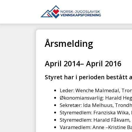
Hopp
til
innhold
Årsmelding
April 2014– April 2016
Styret har i perioden bestått a
Leder: Wenche Malmedal, Tro
Økonomiansvarlig: Harald Heg
Sekretær: Ida Melhuus, Trond
Styremedlem: Franziska Wika,
Styremedlem: Harald Fåkvam,
Varamedlem: Anne –Kristine B