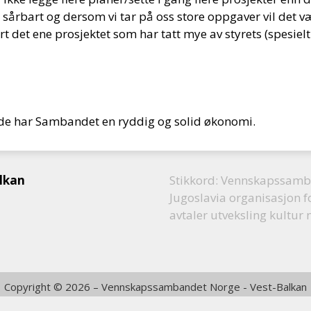
bart og dersom vi tar på oss store oppgaver vil det væ
det ene prosjektet som har tatt mye av styrets (spesielt 
de har Sambandet en ryddig og solid økonomi.
lkan
Stikkord: Vennskapssamb
Jugoslavia organisasjon 
avtaler utveksling kultur 
Copyright © 2026 – Vennskapssambandet Norge - Vest-Balkan
web: info helgeland