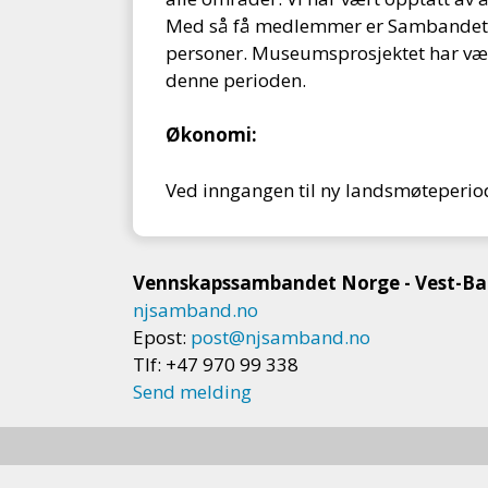
Med så få medlemmer er Sambandet sår
personer. Museumsprosjektet har vært 
denne perioden.
Økonomi:
Ved inngangen til ny landsmøteperio
Vennskapssambandet Norge - Vest-Ba
njsamband.no
Epost:
post@njsamband.no
Tlf: +47 970 99 338
Send melding