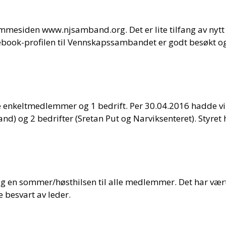
mmesiden www.njsamband.org. Det er lite tilfang av nytt s
book-profilen til Vennskapssambandet er godt besøkt og
e enkeltmedlemmer og 1 bedrift. Per 30.04.2016 hadde v
nd) og 2 bedrifter (Sretan Put og Narviksenteret). Styret
 og en sommer/høsthilsen til alle medlemmer. Det har vær
 besvart av leder.