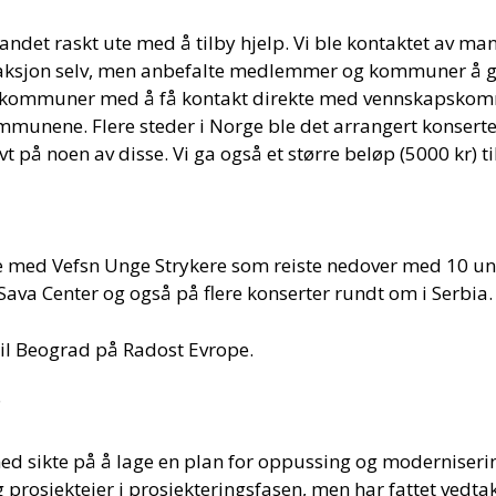
andet raskt ute med å tilby hjelp. Vi ble kontaktet av
gsaksjon selv, men anbefalte medlemmer og kommuner å gi
 kommuner med å få kontakt direkte med vennskapskommune
ommunene. Flere steder i Norge ble det arrangert konserte
 på noen av disse. Vi ga også et større beløp (5000 kr) t
e med Vefsn Unge Strykere som reiste nedover med 10 un
ava Center og også på flere konserter rundt om i Serbia.
n til Beograd på Radost Evrope.
c
med sikte på å lage en plan for oppussing og moderniseri
 prosjekteier i prosjekteringsfasen, men har fattet vedta